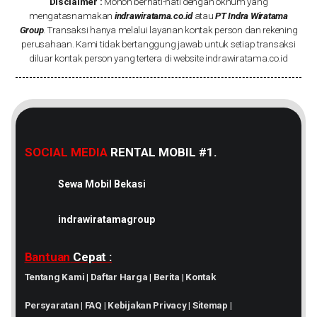
Disclaimer :
Mohon berhati-hati dengan oknum yang
mengatasnamakan
indrawiratama.co.id
atau
PT Indra Wiratama
Group
. Transaksi hanya melalui layanan kontak person dan rekening
perusahaan. Kami tidak bertanggung jawab untuk setiap transaksi
diluar kontak person yang tertera di website indrawiratama.co.id
SOCIAL MEDIA
RENTAL MOBIL #1.
Sewa Mobil Bekasi
indrawiratamagroup
Bantuan
Cepat :
Tentang Kami
|
Daftar Harga
|
Berita
|
Kontak
Persyaratan
|
FAQ
|
Kebijakan Privacy
|
Sitemap
|