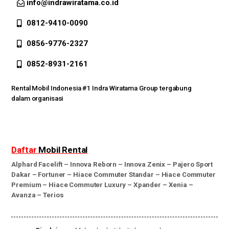
info@indrawiratama.co.id
0812-9410-0090
0856-9776-2327
0852-8931-2161
Rental Mobil Indonesia #1 Indra Wiratama Group tergabung
dalam organisasi
Daftar
Mobil Rental
Alphard Facelift
–
Innova Reborn
–
Innova Zenix
–
Pajero Sport
Dakar
–
Fortuner
–
Hiace Commuter Standar
–
Hiace Commuter
Premium
–
Hiace Commuter Luxury
–
Xpander
–
Xenia
–
Avanza
–
Terios