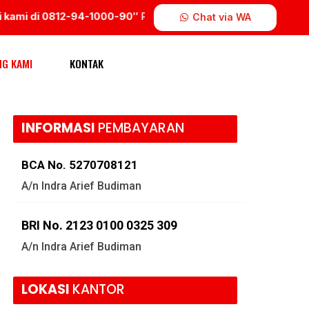
ami di 0812-94-1000-90″
PT Indra Wiratama Group.
Chat via WA
NG KAMI
KONTAK
INFORMASI
PEMBAYARAN
BCA No. 5270708121
A/n Indra Arief Budiman
BRI No. 2123 0100 0325 309
A/n Indra Arief Budiman
LOKASI
KANTOR