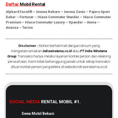
Daftar
Mobil Rental
Alphard Facelift
–
Innova Reborn
–
Innova Zenix
–
Pajero Sport
Dakar
–
Fortuner
–
Hiace Commuter Standar
–
Hiace Commuter
Premium
–
Hiace Commuter Luxury
–
Xpander
–
Xenia
–
Avanza
–
Terios
Disclaimer :
Mohon berhati-hati dengan oknum yang
mengatasnamakan
indrawiratama.co.id
atau
PT Indra Wiratama
Group
. Transaksi hanya melalui layanan kontak person dan rekening
perusahaan. Kami tidak bertanggung jawab untuk setiap transaksi
diluar kontak person yang tertera di website indrawiratama.co.id
SOCIAL MEDIA
RENTAL MOBIL #1.
Sewa Mobil Bekasi