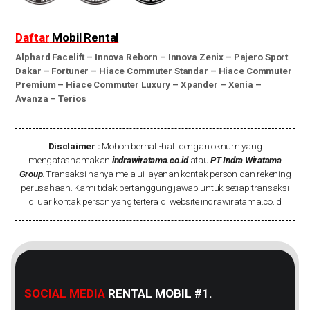
Daftar
Mobil Rental
Alphard Facelift
–
Innova Reborn
–
Innova Zenix
–
Pajero Sport
Dakar
–
Fortuner
–
Hiace Commuter Standar
–
Hiace Commuter
Premium
–
Hiace Commuter Luxury
–
Xpander
–
Xenia
–
Avanza
–
Terios
Disclaimer :
Mohon berhati-hati dengan oknum yang
mengatasnamakan
indrawiratama.co.id
atau
PT Indra Wiratama
Group
. Transaksi hanya melalui layanan kontak person dan rekening
perusahaan. Kami tidak bertanggung jawab untuk setiap transaksi
diluar kontak person yang tertera di website indrawiratama.co.id
SOCIAL MEDIA
RENTAL MOBIL #1.