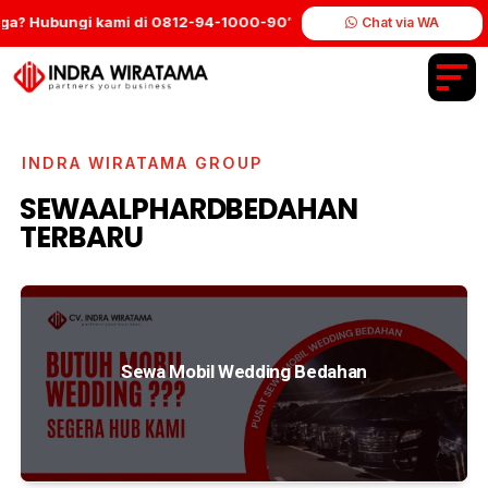
a? Hubungi kami di 0812-94-1000-90″
PT Indra Wiratama Group.
Chat via WA
INDRA WIRATAMA GROUP
SEWAALPHARDBEDAHAN
TERBARU
Sewa Mobil Wedding Bedahan