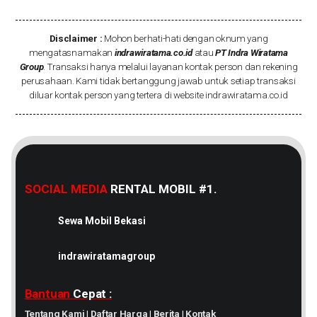
Disclaimer :
Mohon berhati-hati dengan oknum yang
mengatasnamakan
indrawiratama.co.id
atau
PT Indra Wiratama
Group
. Transaksi hanya melalui layanan kontak person dan rekening
perusahaan. Kami tidak bertanggung jawab untuk setiap transaksi
diluar kontak person yang tertera di website indrawiratama.co.id
SOCIAL MEDIA
RENTAL MOBIL #1.
Sewa Mobil Bekasi
indrawiratamagroup
Bantuan
Cepat :
Tentang Kami
|
Daftar Harga
|
Berita
|
Kontak