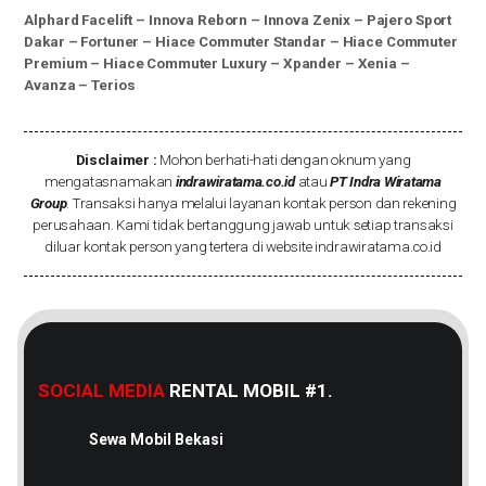
Alphard Facelift
–
Innova Reborn
–
Innova Zenix
–
Pajero Sport
Dakar
–
Fortuner
–
Hiace Commuter Standar
–
Hiace Commuter
Premium
–
Hiace Commuter Luxury
–
Xpander
–
Xenia
–
Avanza
–
Terios
Disclaimer :
Mohon berhati-hati dengan oknum yang
mengatasnamakan
indrawiratama.co.id
atau
PT Indra Wiratama
Group
. Transaksi hanya melalui layanan kontak person dan rekening
perusahaan. Kami tidak bertanggung jawab untuk setiap transaksi
diluar kontak person yang tertera di website indrawiratama.co.id
SOCIAL MEDIA
RENTAL MOBIL #1.
Sewa Mobil Bekasi