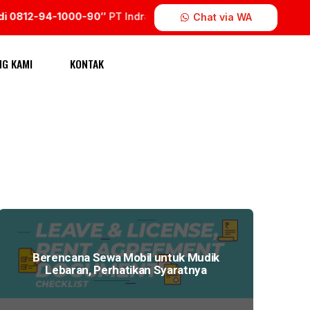
0812-94-1000-90″
PT Indra Wiratama Group.
Chat via WA
NG KAMI
KONTAK
Berencana Sewa Mobil untuk Mudik
Lebaran, Perhatikan Syaratnya