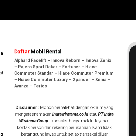
Daftar
Mobil Rental
ia
Alphard Facelift
–
Innova Reborn
–
Innova Zenix
–
Pajero Sport Dakar
–
Fortuner
–
Hiace
at
Commuter Standar
–
Hiace Commuter Premium
–
Hiace Commuter Luxury
–
Xpander
–
Xenia
–
Avanza
–
Terios
Disclaimer :
Mohon berhati-hati dengan oknum yang
mengatasnamakan
indrawiratama.co.id
atau
PT Indra
Wiratama Group
. Transaksi hanya melalui layanan
kontak person dan rekening perusahaan. Kami tidak
ng
bertanggung jawab untuk setiap transaksi diluar